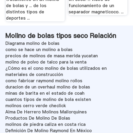
de bolas y ... de los
funcionamiento de un
distintos tipos de
separador magneticoco. ...
deportes ...
Molino de bolas tipos seco Relación
Diagrama molino de bolas
como se hace un molino a bolas
precios de molinos de masa merida yucatan
molino de polvo de talco para la venta
¿Cómo es el cono molino de bolas utilizados en
materiales de construcción
como fabricar raymond molino rollos
duracion de un overhaul molino de bolas
minas de barita en el estado de coah
cuantos tipos de molino de bola existen
molinos cerro verde checlick
Alma De Herrero Molinos Mallorquines
Productos De Molino De Bolas
molinos de piedra caliza en costa rica
Definición De Molino Raymond En México