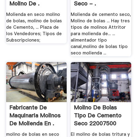
Molino De .
Seco - .
Molienda en seco molino
Molienda de cemento seco,
de bolas, molino de bolas
Molino de bolas ... Hay tres
de Cemento, ... Plaza de
tipos de molinos Attritor
los Vendedores; Tipos de
para molienda de... ...
Subscripciones;
alimentador tipo
canal,molino de bolas tipo
seco molienda ...
Fabricante De
Molino De Bolas
Maquinaria Molinos
Tipo De Cemento
De Molienda En .
Seco 22007500
molino de bolas en seco
El molino de bolas tritura y