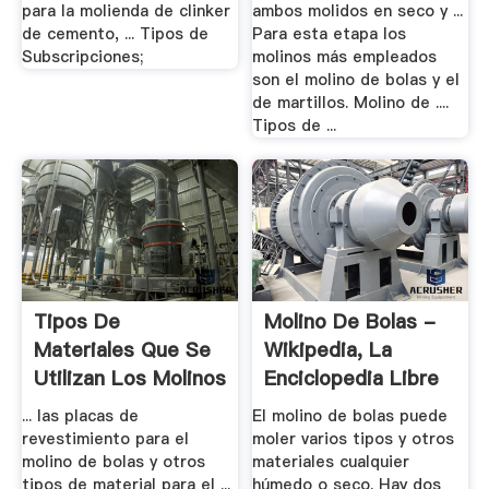
para la molienda de clinker
ambos molidos en seco y ...
de cemento, ... Tipos de
Para esta etapa los
Subscripciones;
molinos más empleados
son el molino de bolas y el
de martillos. Molino de ....
Tipos de ...
Tipos De
Molino De Bolas -
Materiales Que Se
Wikipedia, La
Utilizan Los Molinos
Enciclopedia Libre
De .
... las placas de
El molino de bolas puede
revestimiento para el
moler varios tipos y otros
molino de bolas y otros
materiales cualquier
tipos de material para el ...
húmedo o seco. Hay dos