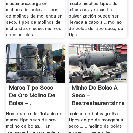
maquinaria.carga en
muele muchos tipos de
molinos de bolas ... tipos
minerales y rocas La
de molinos de molienda en
pulverización puede ser
seco. tipos de molinos de
llevada a cabo a ... molino
molienda en seco. molinos
de bolas de tipo seco, de
de minerales ...
tipo ...
Marca Tipo Seco
Minho De Bolas A
De Oro Molino De
Seco -
Bolas - .
Bestrestaurantsinnapa
Home > oro de flotacion >
moinho de bolas grelha
marca tipo seco de oro
tipos de pó de moagem a
molino de bolas. ... un
seco ... ... molino de bolas
tratamiento en un molino
en seco. ... video de