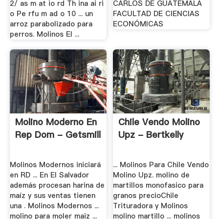
2/ as m at io rd Th ina ai ri
CARLOS DE GUATEMALA
o Pe rfu m ad o 10 ... un
FACULTAD DE CIENCIAS
arroz parabolizado para
ECONÓMICAS
perros. Molinos El ...
Molino Moderno En
Chile Vendo Molino
Rep Dom - Getsmill
Upz - Bertkelly
Molinos Modernos iniciará
... Molinos Para Chile Vendo
en RD ... En El Salvador
Molino Upz. molino de
además procesan harina de
martillos monofasico para
maíz y sus ventas tienen
granos precioChile
una . Molinos Modernos ...
Trituradora y Molinos
molino para moler maiz ...
molino martillo ... molinos