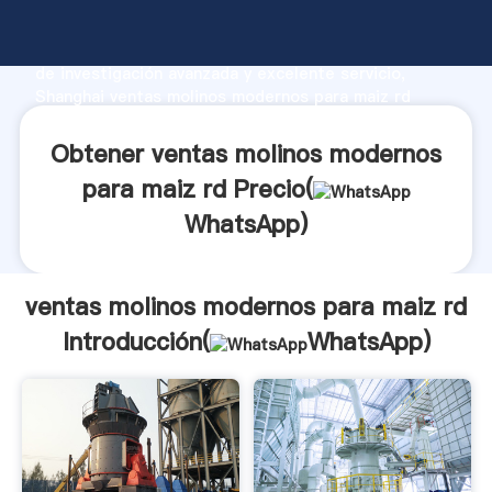
ventas molinos modernos para maiz rd fabricante
Agarrando fuerte capacidad de producción, fuerza
de investigación avanzada y excelente servicio,
Shanghai ventas molinos modernos para maiz rd
proveedor crea el valor y aporta valores a todos los
clientes.
Obtener ventas molinos modernos
para maiz rd Precio(
WhatsApp
)
ventas molinos modernos para maiz rd
Introducción(
WhatsApp
)