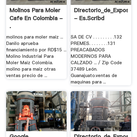
Molinos Para Moler
Directorio_de_Exposit
Cafe En Colombia -
- Es.scribd
.
molinos para moler maiz ...
SA DE CV . . . . . . . . .132
Danilo aprueba
PREMES. . . . . . . .131
financiamiento por RD$15 ...
PREACABADOS
Molino Industrial Para
MODERNOS PARA
Moler Maiz Colombia.
CALZADO ... / Zip Code
molino para maiz otras
37489 León.
ventas precio de ...
Guanajuato.ventas de
maquinas para ...
Google
Directorio_de_Exposit