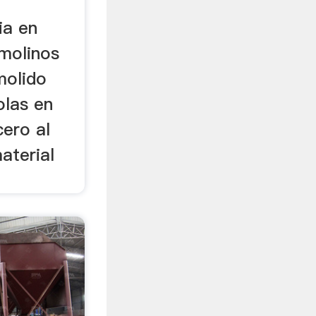
ia en
 molinos
molido
olas en
cero al
aterial