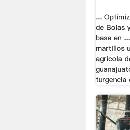
... Optimi
de Bolas 
base en ..
martillos
agricola d
guanajuat
turgencia e