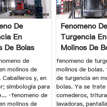
eno De
Fenomeno D
cia En
Turgencia En
s De Bolas
Molinos De Bo
fenomeno de
fenomeno de turg
 en molinos de
molinos de bolas
.. Caballeros y, en
de turgencia en m
r; simbologia para
bolas. Ya se trate
e... ·fenomeno de
comederos, tritura
 en molinos de
lavadoras, pantallas