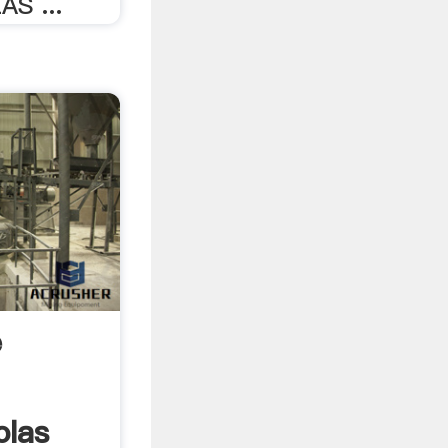
S ...
e
olas