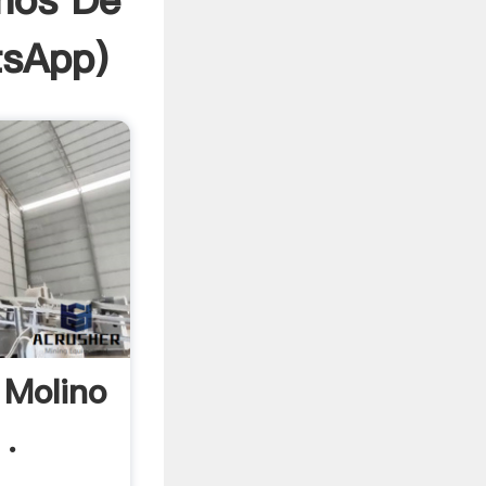
nos De
sApp
)
 Molino
 .