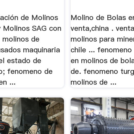
zación de Molinos
Molino de Bolas e
y Molinos SAG con
venta,china . vent
. molinos de
molinos para mine
 usados maquinaria
chile ... fenomeno
el estado de
en molinos de bola
o; fenomeno de
de. fenomeno turg
n ...
molinos de ...