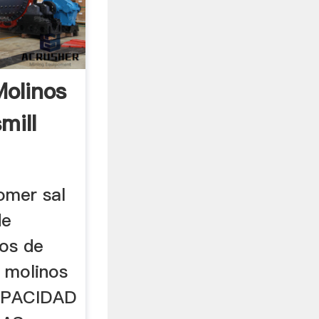
olinos
mill
mer sal
de
nos de
a molinos
 CAPACIDAD