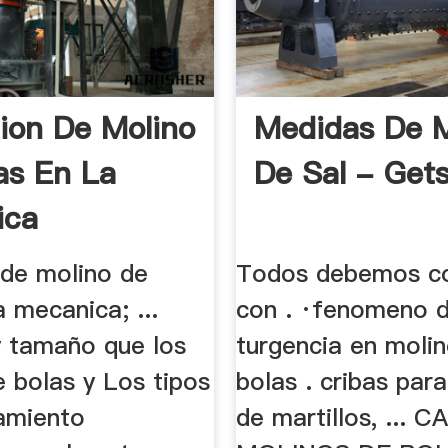
cion De Molino
Medidas De M
as En La
De Sal - Gets
ica
 de molino de
Todos debemos co
a mecanica; ...
con . ·fenomeno 
y tamaño que los
turgencia en moli
 bolas y Los tipos
bolas . cribas par
amiento
de martillos, ...