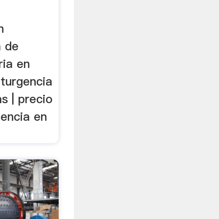
n
a de
ria en
 turgencia
s | precio
encia en