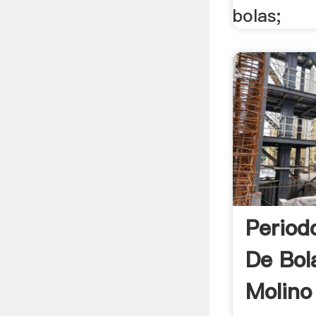
bolas;
Period
De Bol
Molino 