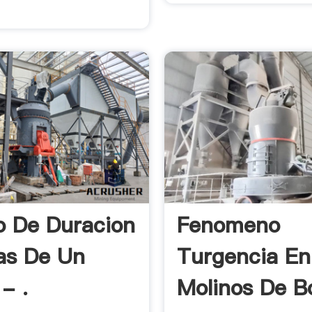
o De Duracion
Fenomeno
as De Un
Turgencia En
- .
Molinos De Bo