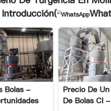
eno De Turgencia En Moli
 Introducción(
What
s Bolas -
Precio De Un
rtunidades
De Bolas Cl -