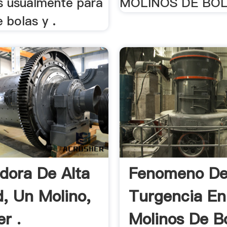
 usualmente para
MOLINOS DE BOLA
 bolas y .
adora De Alta
Fenomeno D
d, Un Molino,
Turgencia En
r .
Molinos De B