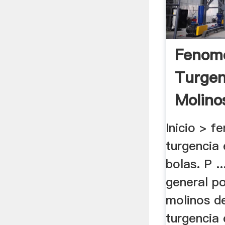
Fenom
Turgen
Molino
Inicio > 
turgencia
bolas. P .
general po
molinos d
turgencia