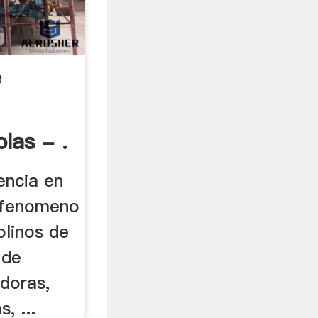
e
las - .
encia en
. fenomeno
olinos de
 de
doras,
, ...