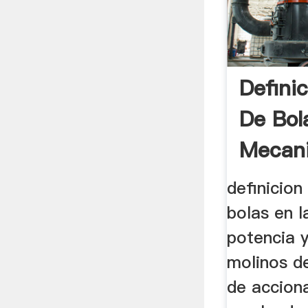
Defini
De Bol
Mecan
definicion
bolas en l
potencia 
molinos de
de accion