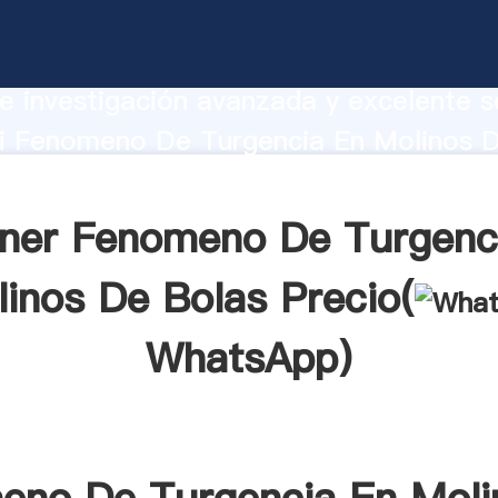
o De Turgencia En Molinos De Bolas
te Agarrando fuerte capacidad de prod
e investigación avanzada y excelente se
i Fenomeno De Turgencia En Molinos 
r crea el valor y aporta valores a todo
ner Fenomeno De Turgenc
inos De Bolas Precio(
WhatsApp
)