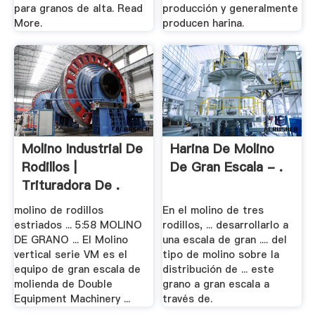
para granos de alta. Read
producción y generalmente
More.
producen harina.
Molino Industrial De
Harina De Molino
Rodillos |
De Gran Escala - .
Trituradora De .
molino de rodillos
En el molino de tres
estriados ... 5:58 MOLINO
rodillos, ... desarrollarlo a
DE GRANO ... El Molino
una escala de gran .... del
vertical serie VM es el
tipo de molino sobre la
equipo de gran escala de
distribución de ... este
molienda de Double
grano a gran escala a
Equipment Machinery ...
través de.