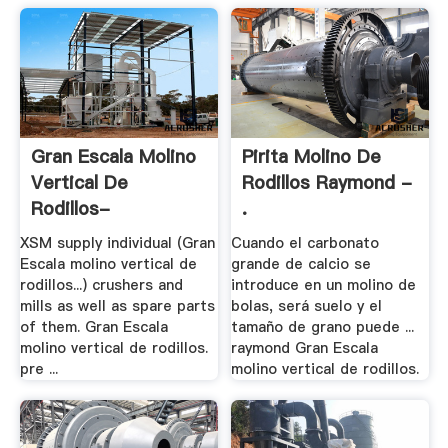
Gran Escala Molino
Pirita Molino De
Vertical De
Rodillos Raymond -
Rodillos-
.
Trituradoras
XSM supply individual (Gran
Cuando el carbonato
Escala molino vertical de
grande de calcio se
rodillos...) crushers and
introduce en un molino de
mills as well as spare parts
bolas, será suelo y el
of them. Gran Escala
tamaño de grano puede ...
molino vertical de rodillos.
raymond Gran Escala
pre ...
molino vertical de rodillos.