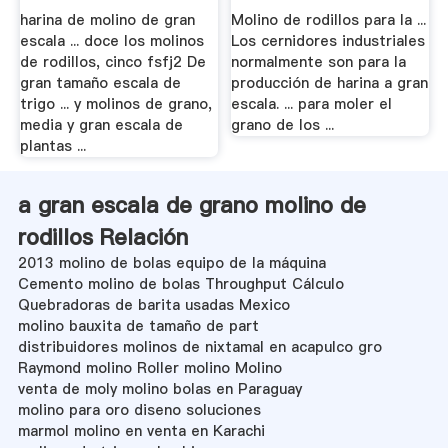
harina de molino de gran
Molino de rodillos para la ...
escala ... doce los molinos
Los cernidores industriales
de rodillos, cinco fsfj2 De
normalmente son para la
gran tamaño escala de
producción de harina a gran
trigo ... y molinos de grano,
escala. ... para moler el
media y gran escala de
grano de los ...
plantas ...
a gran escala de grano molino de
rodillos Relación
2013 molino de bolas equipo de la máquina
Cemento molino de bolas Throughput Cálculo
Quebradoras de barita usadas Mexico
molino bauxita de tamaño de part
distribuidores molinos de nixtamal en acapulco gro
Raymond molino Roller molino Molino
venta de moly molino bolas en Paraguay
molino para oro diseno soluciones
marmol molino en venta en Karachi