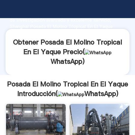
Posada El Molino Tropical En El Yaque fabricante
Agarrando fuerte capacidad de producción, fuerza
de investigación avanzada y excelente servicio,
Shanghai Posada El Molino Tropical En El Yaque
proveedor crea el valor y aporta valores a todos los
clientes.
Obtener Posada El Molino Tropical
En El Yaque Precio(
WhatsApp
)
Posada El Molino Tropical En El Yaque
Introducción(
WhatsApp
)