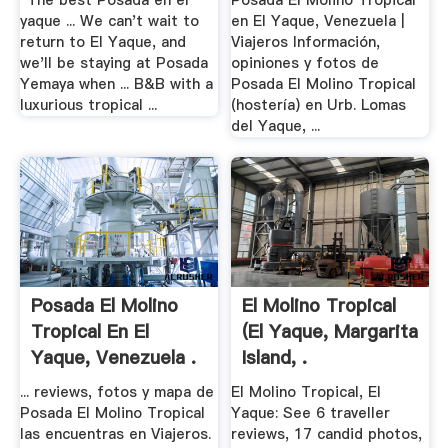
"The best Posada en el
Posada El Molino Tropical
yaque ... We can't wait to
en El Yaque, Venezuela |
return to El Yaque, and
Viajeros Información,
we'll be staying at Posada
opiniones y fotos de
Yemaya when ... B&B with a
Posada El Molino Tropical
luxurious tropical ...
(hostería) en Urb. Lomas
del Yaque, ...
Posada El Molino
El Molino Tropical
Tropical En El
(El Yaque, Margarita
Yaque, Venezuela .
Island, .
... reviews, fotos y mapa de
El Molino Tropical, El
Posada El Molino Tropical
Yaque: See 6 traveller
las encuentras en Viajeros.
reviews, 17 candid photos,