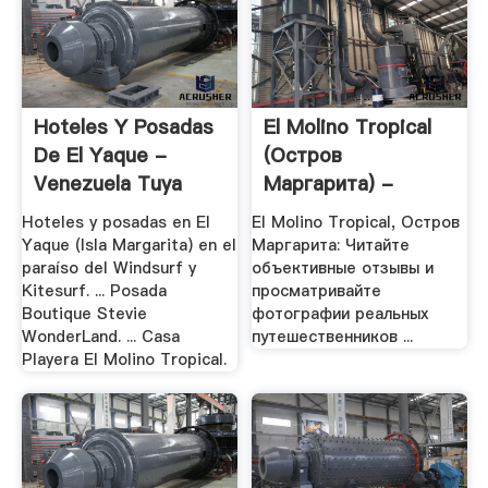
Hoteles Y Posadas
El Molino Tropical
De El Yaque -
(Остров
Venezuela Tuya
Маргарита) -
Отзывы .
Hoteles y posadas en El
El Molino Tropical, Остров
Yaque (Isla Margarita) en el
Маргарита: Читайте
paraíso del Windsurf y
объективные отзывы и
Kitesurf. ... Posada
просматривайте
Boutique Stevie
фотографии реальных
WonderLand. ... Casa
путешественников ...
Playera El Molino Tropical.