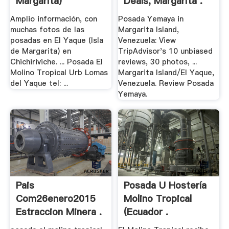
Margarita)
Deals, Margarita .
Amplio información, con
Posada Yemaya in
muchas fotos de las
Margarita Island,
posadas en El Yaque (Isla
Venezuela: View
de Margarita) en
TripAdvisor's 10 unbiased
Chichiriviche. ... Posada El
reviews, 30 photos, ...
Molino Tropical Urb Lomas
Margarita Island/El Yaque,
del Yaque tel: ...
Venezuela. Review Posada
Yemaya.
Pais
Posada U Hostería
Com26enero2015
Molino Tropical
Estraccion Minera .
(Ecuador .