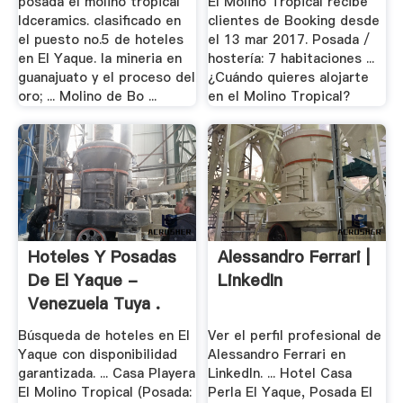
posada el molino tropical
El Molino Tropical recibe
ldceramics. clasificado en
clientes de Booking desde
el puesto no.5 de hoteles
el 13 mar 2017. Posada /
en El Yaque. la mineria en
hostería: 7 habitaciones ...
guanajuato y el proceso del
¿Cuándo quieres alojarte
oro; ... Molino de Bo ...
en el Molino Tropical?
Hoteles Y Posadas
Alessandro Ferrari |
De El Yaque -
LinkedIn
Venezuela Tuya .
Búsqueda de hoteles en El
Ver el perfil profesional de
Yaque con disponibilidad
Alessandro Ferrari en
garantizada. ... Casa Playera
LinkedIn. ... Hotel Casa
El Molino Tropical (Posada:
Perla El Yaque, Posada El