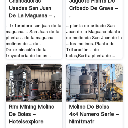
Chancadoras
Juguete Planta De
Usadas San Juan
Cribado De Grava -
De La Maguana - .
.
... trituradora san juan de la
... planta de cribado San
maguana. ... San Juan de la
Juan de la Maguana planta
plantas . de la maguana
de molienda San Juan de la
molinos de ... de .
... los molinos. Planta de
Determinación de la
Trituración ... de
trayectoria de bolas ...
bolas,Barita planta de ...
Rim Mining Molino
Molino De Bolas
De Bolas -
4x4 Numero Serie -
Hotelsexplore
Nimitmatr