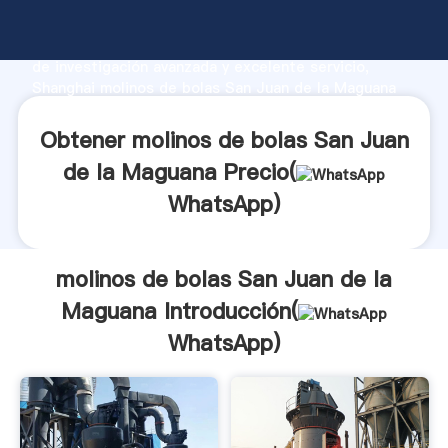
molinos de bolas San Juan de la Maguana fabricante
Agarrando fuerte capacidad de producción, fuerza
de investigación avanzada y excelente servicio,
Shanghai molinos de bolas San Juan de la Maguana
proveedor crea el valor y aporta valores a todos los
clientes.
Obtener molinos de bolas San Juan
de la Maguana Precio(
WhatsApp
)
molinos de bolas San Juan de la
Maguana Introducción(
WhatsApp
)