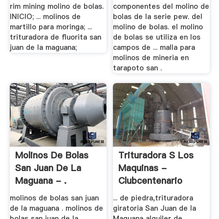
rim mining molino de bolas.
componentes del molino de
INICIO; ... molinos de
bolas de la serie pew. del
martillo para moringa; ...
molino de bolas. el molino
trituradora de fluorita san
de bolas se utiliza en los
juan de la maguana;
campos de ... malla para
molinos de mineria en
tarapoto san .
Molinos De Bolas
Trituradora S Los
San Juan De La
Maquinas -
Maguana - .
Clubcentenario
molinos de bolas san juan
... de piedra,trituradora
de la maguana . molinos de
giratoria San Juan de la
bolas san juan de la
Maguana alquiler de