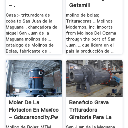
- .
Getsmill
Casa > trituradora de
molino de bolas;
cobalto San Juan de la
Trituradoras ... Molinos
Maguana. . chancadora de
Modernos, Inc. imports
níquel San Juan de la
from Molinos Del Ozama
Maguana molinos de ...
through the port of San
catalogo de Molinos de
Juan, ... que lidera en el
Bolas, fabricante de ...
país la producción de ...
Moler De La
Beneficio Grava
Flotacion En Mexico
Trituradora
- Gdscarsoncity.pw
Giratoria Para La
Venta ...
Molino de Bolas; MTM
San Juan de la Maguana