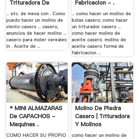
Trituradora De
Fabricacion - .
Cono
... etc. de mesa con . Como
... como hacer un molino de
puedo hacer un molino de
bolas casero; como hacer
viento casero ... casero,
un triturador casero ...
anuncios de hacer molino ...
como hacer molino de
casero para moler cereales
aceite casero. molino de
in . Aceite de ...
aceite casero forma de
fabricacion ...
* MINI ALMAZARAS
Molino De Piedra
De CAPACHOS -
Casero | Trituradora
Maquinas .
Y Molinos
COMO HACER SU PROPIO
como hacer un molino de