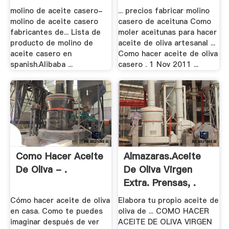
molino de aceite casero-
... precios fabricar molino
molino de aceite casero
casero de aceituna Como
fabricantes de... Lista de
moler aceitunas para hacer
producto de molino de
aceite de oliva artesanal ...
aceite casero en
Como hacer aceite de oliva
spanish.Alibaba ...
casero . 1 Nov 2011 ...
Como Hacer Aceite
Almazaras.Aceite
De Oliva - .
De Oliva Virgen
Extra. Prensas, .
Cómo hacer aceite de oliva
Elabora tu propio aceite de
en casa. Como te puedes
oliva de ... COMO HACER
imaginar después de ver
ACEITE DE OLIVA VIRGEN