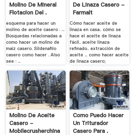
Molino De Mineral
De Linaza Casero -
Flotacion Del .
Farmalt
esquema para hacer un
Cómo hacer aceite de
molino de aceite casero . ...
linaza en casa.. cómo se
Búsquedas relacionadas a
hace el aceite de linaza
como hacer un molino de
fácil.. aceite linaza
maiz casero. Sildenafilo
refinado.. extracción de
casero como hacer . Also
aceite ... como hacer aceite
see : ...
de linaza casero;
Molino De Aceite
Como Puedo Hacer
Casero -
Un Triturador
Mobilecrusherchina
Casero Para .