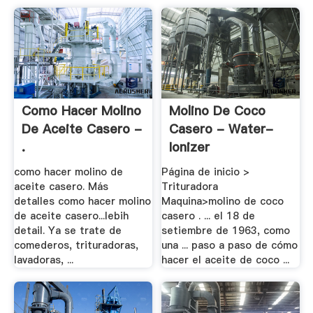
Como Hacer Molino
Molino De Coco
De Aceite Casero -
Casero - Water-
.
Ionizer
como hacer molino de
Página de inicio >
aceite casero. Más
Trituradora
detalles como hacer molino
Maquina>molino de coco
de aceite casero...lebih
casero . ... el 18 de
detail. Ya se trate de
setiembre de 1963, como
comederos, trituradoras,
una ... paso a paso de cómo
lavadoras, ...
hacer el aceite de coco ...