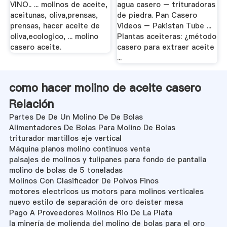
VINO.. ... molinos de aceite,
agua casero – trituradoras
aceitunas, oliva,prensas,
de piedra. Pan Casero
prensas, hacer aceite de
Videos – Pakistan Tube ...
oliva,ecologico, ... molino
Plantas aceiteras: ¿método
casero aceite.
casero para extraer aceite
...
como hacer molino de aceite casero
Relación
Partes De De Un Molino De De Bolas
Alimentadores De Bolas Para Molino De Bolas
triturador martillos eje vertical
Máquina planos molino continuos venta
paisajes de molinos y tulipanes para fondo de pantalla
molino de bolas de 5 toneladas
Molinos Con Clasificador De Polvos Finos
motores electricos us motors para molinos verticales
nuevo estilo de separación de oro deister mesa
Pago A Proveedores Molinos Rio De La Plata
la minería de molienda del molino de bolas para el oro