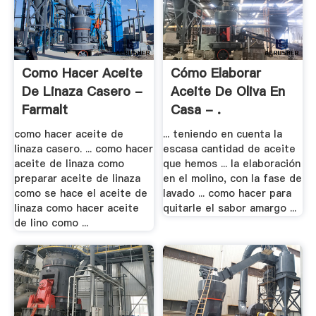
Como Hacer Aceite
Cómo Elaborar
De Linaza Casero -
Aceite De Oliva En
Farmalt
Casa - .
como hacer aceite de
... teniendo en cuenta la
linaza casero. ... como hacer
escasa cantidad de aceite
aceite de linaza como
que hemos ... la elaboración
preparar aceite de linaza
en el molino, con la fase de
como se hace el aceite de
lavado ... como hacer para
linaza como hacer aceite
quitarle el sabor amargo ...
de lino como ...