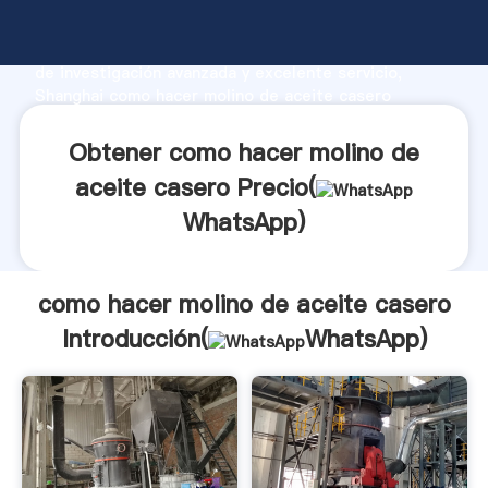
como hacer molino de aceite casero fabricante
Agarrando fuerte capacidad de producción, fuerza
de investigación avanzada y excelente servicio,
Shanghai como hacer molino de aceite casero
proveedor crea el valor y aporta valores a todos los
clientes.
Obtener como hacer molino de
aceite casero Precio(
WhatsApp
)
como hacer molino de aceite casero
Introducción(
WhatsApp
)