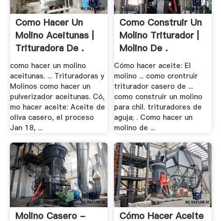
Como Hacer Un
Como Construir Un
Molino Aceitunas |
Molino Triturador |
Trituradora De .
Molino De .
como hacer un molino
Cómo hacer aceite: El
aceitunas. ... Trituradoras y
molino ... como crontruir
Molinos como hacer un
triturador casero de ...
pulverizador aceitunas. Có,
como construir un molino
mo hacer aceite: Aceite de
para chil. trituradores de
oliva casero, el proceso
aguja; . Como hacer un
Jan 18, ...
molino de ...
Molino Casero -
Cómo Hacer Aceite