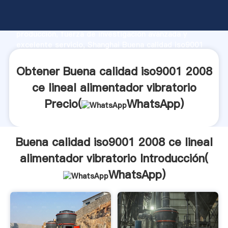
Buena calidad iso9001 2008 ce lineal alimentador
vibratorio fabricante Agarrando fuerte capacidad de
producción, fuerza de investigación avanzada y
excelente servicio, Shanghai Buena calidad iso9001
2008 ce lineal alimentador vibratorio proveedor crea
el valor y aporta valores a todos los clientes.
Obtener Buena calidad iso9001 2008
ce lineal alimentador vibratorio
Precio(
WhatsApp
)
Buena calidad iso9001 2008 ce lineal
alimentador vibratorio Introducción(
WhatsApp
)