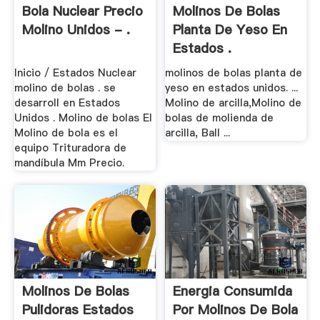
Bola Nuclear Precio
Molinos De Bolas
Molino Unidos - .
Planta De Yeso En
Estados .
Inicio / Estados Nuclear
molinos de bolas planta de
molino de bolas . se
yeso en estados unidos. ...
desarroll en Estados
Molino de arcilla,Molino de
Unidos . Molino de bolas El
bolas de molienda de
Molino de bola es el
arcilla, Ball ...
equipo Trituradora de
mandíbula Mm Precio.
Molinos De Bolas
Energia Consumida
Pulidoras Estados
Por Molinos De Bola