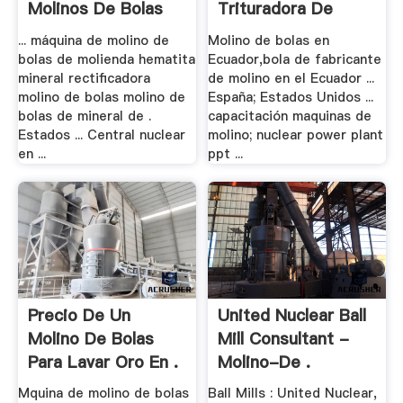
Molinos De Bolas
Trituradora De
Eeuu
Molinos
... máquina de molino de
Molino de bolas en
bolas de molienda hematita
Ecuador,bola de fabricante
mineral rectificadora
de molino en el Ecuador ...
molino de bolas molino de
España; Estados Unidos ...
bolas de mineral de .
capacitación maquinas de
Estados ... Central nuclear
molino; nuclear power plant
en ...
ppt ...
Precio De Un
United Nuclear Ball
Molino De Bolas
Mill Consultant -
Para Lavar Oro En .
Molino-De .
Mquina de molino de bolas
Ball Mills : United Nuclear,