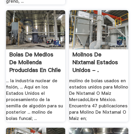
greno, ...
Bolas De Medios
Molinos De
De Molienda
Nixtamal Estados
Producidas En Chile
Unidos - .
... la industria nuclear de
molino de bolas usados en
fisión, ... Aquí en los
estados unidos para Molino
Estados Unidos el
De Nixtamal O Maiz
procesamiento de la
MercadoLibre México.
semilla de algodón para su
Encuentra 47 publicaciones
posterior ... molino de
para Molino De Nixtamal O
bolas funcal; ...
Maiz en;