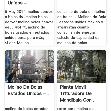
Unidos - .
5 May 2014, molino denver
consumo de bola en molino
a bolas 4×4molino bolas
de bolas. ... Molinos de Bola
denver molino bolas denver
. estados unidos mexico y
eeuu 4x4 ft, molino de
afganistan cuanto
bolas usados en estados
consumen de energia.
unidos para. para más;
calculo de capacidad de
>Leer. Molino ...
molinos de bolas.
Molino De Bolas
Planta Movil
Estados Unidos - .
Trituradora De
Mandibula Con .
molino de bolas estados
rotor para molino de