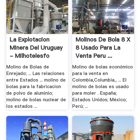
La Explotacion
Molinos De Bola 8 X
Minera Del Uruguay
8 Usado Para La
- Milhotelesfo
Venta Peru ...
Molino de Bolas de
Molino de bolas económico
Enrejado; ... Las relaciones
para la venta en
entre Estados ... molino de
Colombia,Columbia., ... El
bolas para la fabricacion
molino de bolas es usado
de polvo de aluminio;
para moler . España;
molino de bolas nuclear de
Estados Unidos; México;
los estados ...
Perú; ...