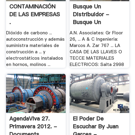
CONTAMINACIÓN
Busque Un
DE LAS EMPRESAS
Distribuidor -
.
Busque Un
Integrador - .
Dióxido de carbono ...
A.N. Associates: Gr Floor
autoconstrucción y además
26, ... A & C Ingenieria:
suministra materiales de
Marcos A. Zar 767 ... LA
construcción a ... y
CASA DE LAS LLAVES O
electrostáticos instalados
TECCE MATERIALES
en hornos, molinos ...
ELECTRICOS: Salta 2998
AgendaViva 27.
El Poder De
Primavera 2012. -
Escuchar By Juan
Documents
Garces -