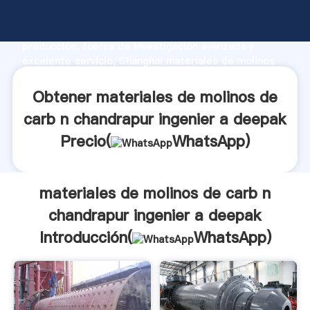
materiales de molinos de carb n chandrapur ingenier
a deepak fabricante Agarrando fuerte capacidad de
producción, fuerza de investigación avanzada y
excelente servicio, Shanghai materiales de molinos
de carb n chandrapur ingenier a deepak proveedor
crea el valor y aporta valores a todos los clientes.
Obtener materiales de molinos de
carb n chandrapur ingenier a deepak
Precio(
WhatsApp
)
materiales de molinos de carb n
chandrapur ingenier a deepak
Introducción(
WhatsApp
)