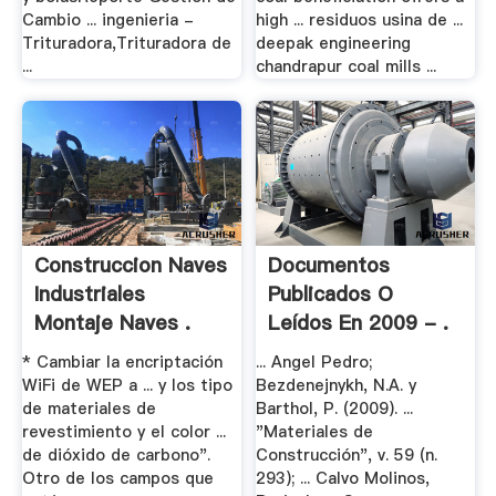
Cambio ... ingenieria -
high ... residuos usina de ...
Trituradora,Trituradora de
deepak engineering
...
chandrapur coal mills ...
Construccion Naves
Documentos
Industriales
Publicados O
Montaje Naves .
Leídos En 2009 - .
* Cambiar la encriptación
... Angel Pedro;
WiFi de WEP a ... y los tipo
Bezdenejnykh, N.A. y
de materiales de
Barthol, P. (2009). ...
revestimiento y el color ...
"Materiales de
de dióxido de carbono".
Construcción", v. 59 (n.
Otro de los campos que
293); ... Calvo Molinos,