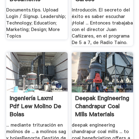
Documents.tips. Upload
Introduccin. El secreto del
Login / Signup. Leadership;
éxito es saber escuchar
Technology; Education;
¡Hola! ... Entonces trabajaba
Marketing; Design; More
con el director Juan
Topics
Cañizares, en el programa
De 5 a 7, de Radio Taíno.
Ingeniería Laxmi
Deepak Engineering
Pdf Lew Molino De
Chandrapur Coal
Bolas
Mills Materials
... mediante trituración en
deepak engineering
molinos de ... a molinos sag
chandrapur coal mills ... to
y bolasReporte Gestión de
coal beneficiation offers a