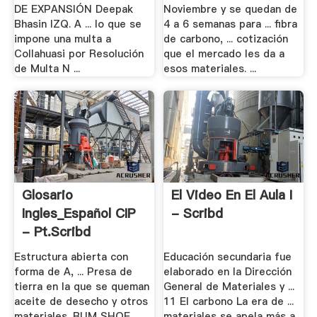
DE EXPANSIÓN Deepak
Noviembre y se quedan de
Bhasin IZQ. A ... lo que se
4 a 6 semanas para ... fibra
impone una multa a
de carbono, ... cotización
Collahuasi por Resolución
que el mercado les da a
de Multa N ...
esos materiales. ...
Glosario
El Video En El Aula I
Ingles_Español CIP
- Scribd
- Pt.scribd
Estructura abierta con
Educación secundaria fue
forma de A, ... Presa de
elaborado en la Dirección
tierra en la que se queman
General de Materiales y ...
aceite de desecho y otros
11 El carbono La era de ...
materiales. BUM SHOE. ...
materiales se apela más a