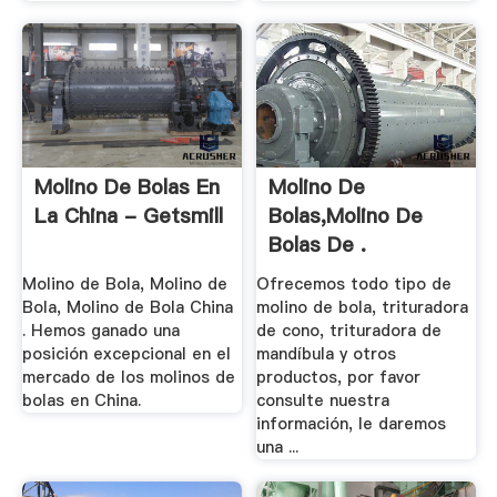
Molino De Bolas En
Molino De
La China - Getsmill
Bolas,molino De
Bolas De .
Molino de Bola, Molino de
Ofrecemos todo tipo de
Bola, Molino de Bola China
molino de bola, trituradora
. Hemos ganado una
de cono, trituradora de
posición excepcional en el
mandíbula y otros
mercado de los molinos de
productos, por favor
bolas en China.
consulte nuestra
información, le daremos
una ...