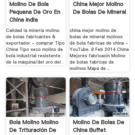
Molino De Bola
China Mejor Molino
Pequena De Oro En
De Bolas De Mineral
China India
Calidad la minería molino
china mejor molino de
de bolas fabricantes &
bolas de mineral molinos
exportador - comprar Tipo
de bola fabricas de china -
China Tipo seco molino de
YouTube. 8 Feb 2014 China
bola industrial resistente
Mejores fabricacin Molino
de la máquina/del oro del .
de bolas fabricas de
molinos Mapa de ...
Bola Molino Molino
Molino De Bolas De
De Trituración De
China Buffet