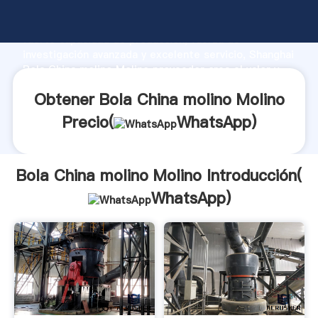
Bola China molino Molino fabricante Agarrando
fuerte capacidad de producción, fuerza de
investigación avanzada y excelente servicio, Shanghai
Bola China molino Molino proveedor crea el valor y
aporta valores a todos los clientes.
Obtener Bola China molino Molino
Precio(
WhatsApp
)
Bola China molino Molino Introducción(
WhatsApp
)