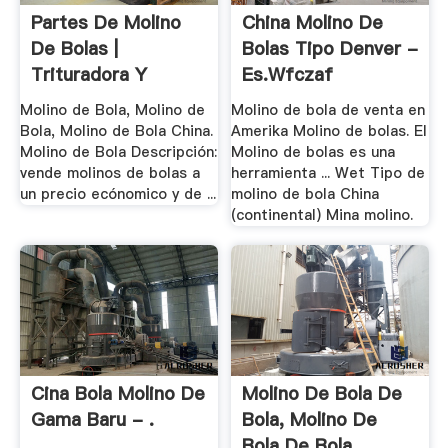
Partes De Molino
China Molino De
De Bolas |
Bolas Tipo Denver -
Trituradora Y
Es.wfczaf
Molinos
Molino de Bola, Molino de
Molino de bola de venta en
Bola, Molino de Bola China.
Amerika Molino de bolas. El
Molino de Bola Descripción:
Molino de bolas es una
vende molinos de bolas a
herramienta ... Wet Tipo de
un precio ecónomico y de ...
molino de bola China
(continental) Mina molino.
Cina Bola Molino De
Molino De Bola De
Gama Baru - .
Bola, Molino De
Bola De Bola .