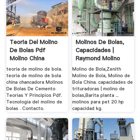
Teoria Del Molino
Molinos De Bolas,
De Bolas Pdf
Capacidades |
Molino China
Raymond Molino
teoria de molino de bola.
Molino de Bola,Zenith
teoria de molino de bola
Molino de Bola, Molino de
china chancadora Molinos
Bola China. capacidades de
De Bolas De Cemento
trituradoras | molino de
Teorias Y Principios Pdf.
bolas,Barita planta ...
Tecnología del molino de
molinos para pet 20 hp
bolas . Contacto.
capacidad kg.