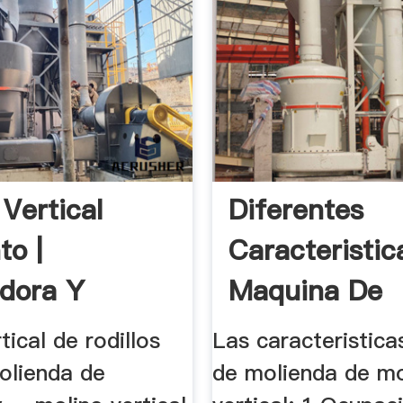
 Vertical
Diferentes
o |
Caracteristic
adora Y
Maquina De
s
Molienda .
tical de rodillos
Las caracteristic
olienda de
de molienda de mo