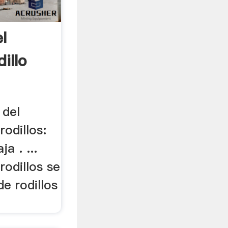
l
illo
 del
rodillos:
a . ...
rodillos se
de rodillos