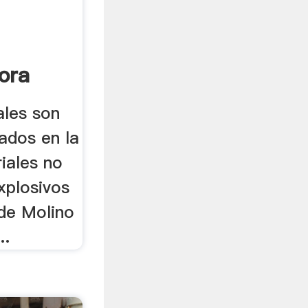
ora
ales son
ados en la
iales no
xplosivos
 de Molino
..