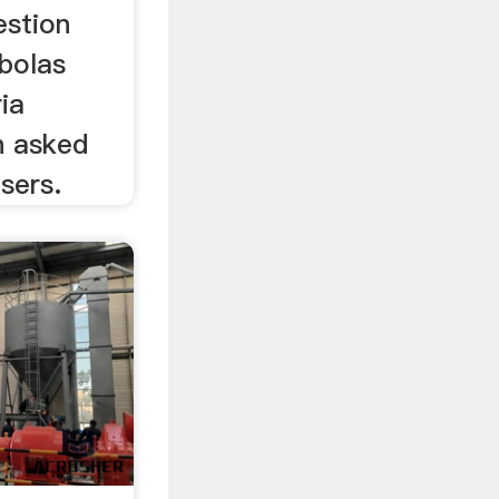
estion
 bolas
ia
n asked
sers.