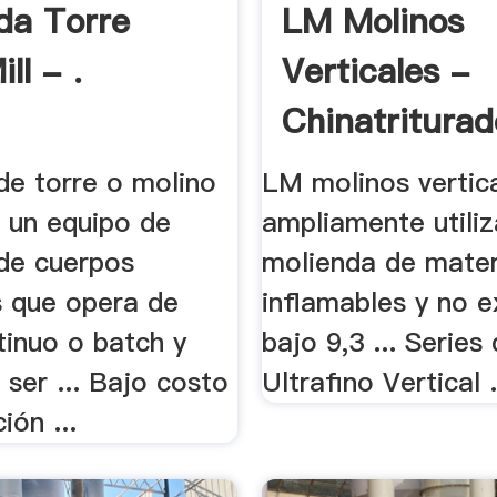
da Torre
LM Molinos
ll - .
Verticales -
Chinatriturad
de torre o molino
LM molinos vertic
s un equipo de
ampliamente utiliz
 de cuerpos
molienda de mater
 que opera de
inflamables y no e
inuo o batch y
bajo 9,3 ... Series
ser ... Bajo costo
Ultrafino Vertical .
ión ...