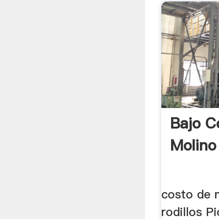
Bajo C
Molino
costo de m
rodillos 