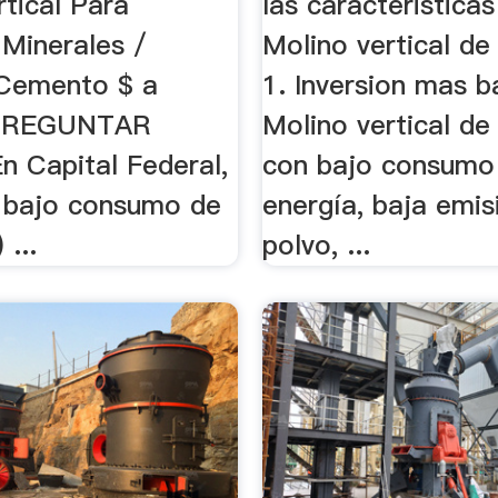
tical Para
las caracteristicas
 Minerales /
Molino vertical de 
Cemento $ a
1. Inversion mas ba
 PREGUNTAR
Molino vertical de 
n Capital Federal,
con bajo consumo
. bajo consumo de
energía, baja emis
 ...
polvo, ...