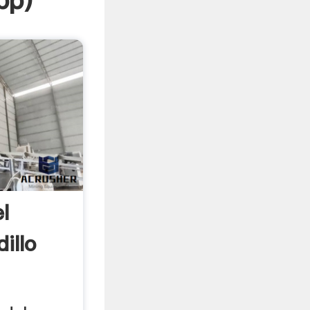
pp
)
l
illo