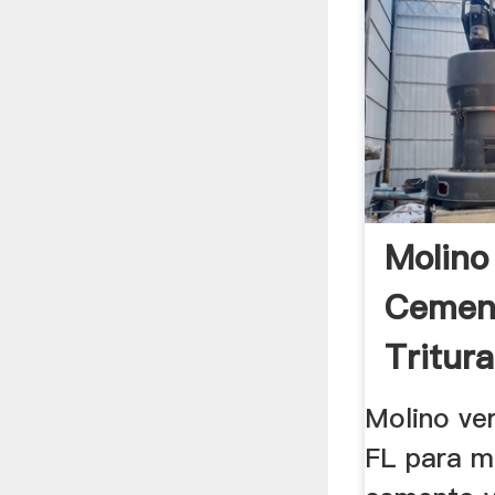
Molino
Cement
Tritur
Molino
Molino ver
FL para m