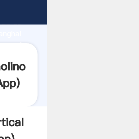
rza de
anghai
rea el
olino
App
)
tical