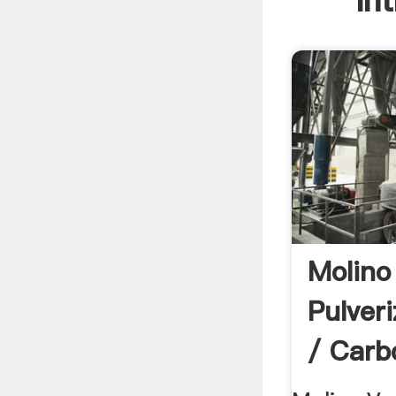
In
Molino
Pulver
/ Carbó