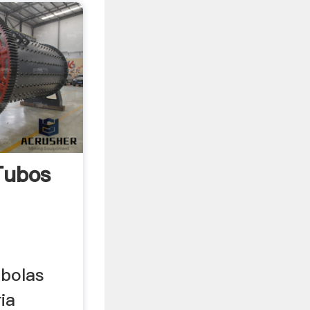
Tubos
 bolas
ia