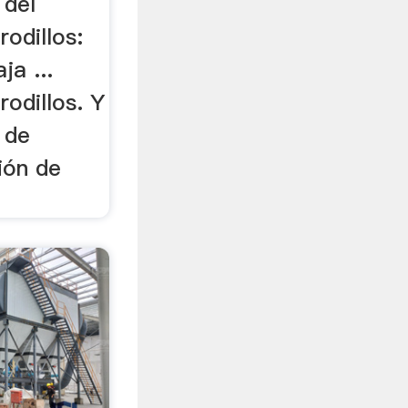
 del
rodillos:
ja ...
rodillos. Y
 de
ión de