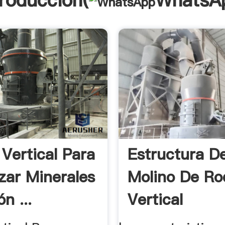
troducción(
WhatsA
 Vertical Para
Estructura De
izar Minerales
Molino De Rod
n ...
Vertical