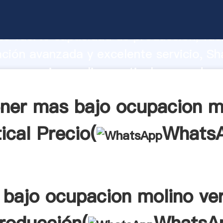
 ocupacion molino vertical fabricante
o fuerte capacidad de producción, fue
ación avanzada y excelente servicio, Sh
 ocupacion molino vertical proveedor c
aporta valores a todos los clientes.
ner mas bajo ocupacion m
tical Precio(
Whats
bajo ocupacion molino ver