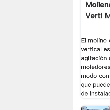
Molien
Verti Mi
El molino 
vertical e
agitación
moledores
modo cont
que puede 
de instalac