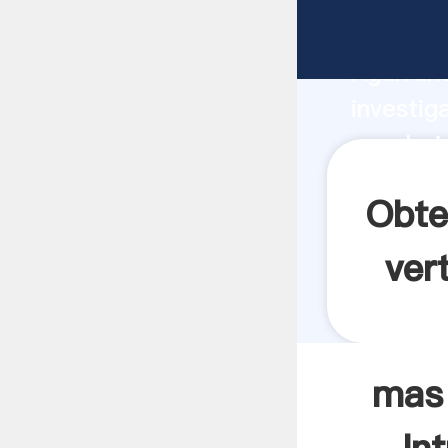
mas bajo
Agarrand
investig
mas bajo
valor y 
Obte
ver
mas 