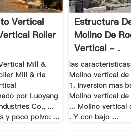
o Vertical
Estructura De
Vertical Roller
Molino De Rod
Vertical - .
ertical Mill &
las caracteristicas
ller Mill & ria
Molino vertical de 
tical
1. Inversion mas baj
nado por Luoyang
Molino vertical de 
ndustries Co., ...
... Molino vertical 
s y poco polvo: ...
. Y con bajo ...