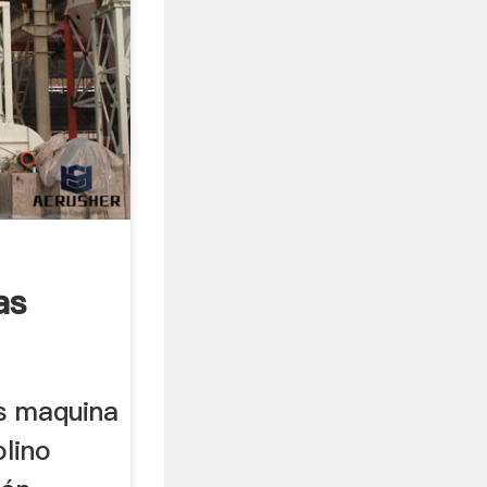
as
as maquina
lino