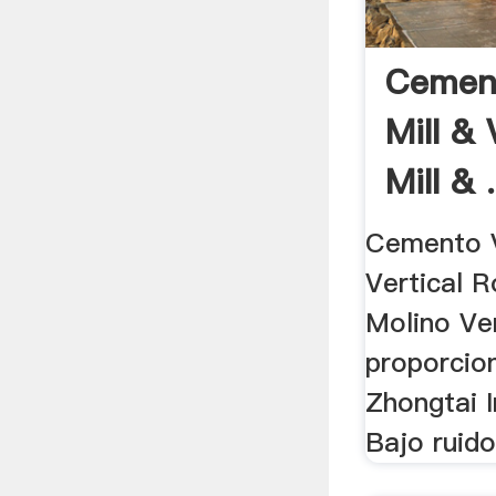
Cement
Mill & 
Mill & .
Cemento V
Vertical Ro
Molino Ver
proporcio
Zhongtai I
Bajo ruido