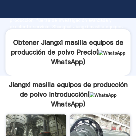
Jiangxi masilla equipos de producción de polvo
fabricante Agarrando fuerte capacidad de
producción, fuerza de investigación avanzada y
excelente servicio, Shanghai Jiangxi masilla equipos
de producción de polvo proveedor crea el valor y
aporta valores a todos los clientes.
Obtener Jiangxi masilla equipos de
producción de polvo Precio(
WhatsApp
)
Jiangxi masilla equipos de producción
de polvo Introducción(
WhatsApp
)