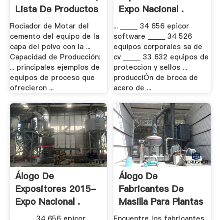
Lista De Productos
Expo Nacional .
.
Rociador de Motar del
... _____ 34 656 epicor
cemento del equipo de la
software _____ 34 526
capa del polvo con la ...
equipos corporales sa de
Capacidad de Producción:
cv _____ 33 632 equipos de
... principales ejemplos de
proteccion y sellos ...
equipos de proceso que
producciÓn de broca de
ofrecieron ...
acero de ...
Álogo De
Álogo De
Expositores 2015-
Fabricantes De
Expo Nacional .
Masilla Para Plantas
.
... _____ 34 656 epicor
Encuentre los fabricantes