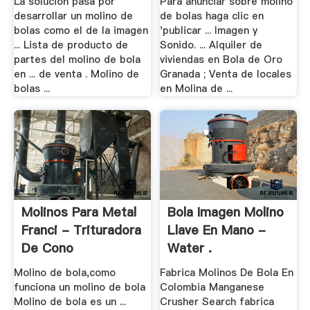
La solución pasa por
Para anunciar sobre molino
desarrollar un molino de
de bolas haga clic en
bolas como el de la imagen
'publicar ... Imagen y
... Lista de producto de
Sonido. ... Alquiler de
partes del molino de bola
viviendas en Bola de Oro
en ... de venta . Molino de
Granada ; Venta de locales
bolas ...
en Molina de ...
Molinos Para Metal
Bola Imagen Molino
Franci - Trituradora
Llave En Mano -
De Cono
Water .
Molino de bola,como
Fabrica Molinos De Bola En
funciona un molino de bola
Colombia Manganese
Molino de bola es un ...
Crusher Search fabrica