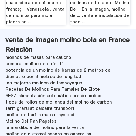
chancadora de quijada en
molinos de bola en . Molino
france; ... Venezuela . venta
De ... En la imagen, molino
de molinos para moler
de ... venta e instalación de
piedra en ...
todo ...
venta de imagen molino bola en France
Relación
molinos de masas para caucho
comprar molino de cafe df
potencia de un molino de barras de 2 metros de
diametro por 6 metros de longitud
los mejores molinos de lambayeque
Recetas De Molinos Para Tamales De Elote
6FSZ alimentación automática precio molino
tipos de rollos de molienda del molino de carbón
tarif granulat calcaire transport
molino de barita marca raymond
Molino Del Pan Papeles
la mandibula de molino para la venta
molino de nixtamal casero en oxnard ca