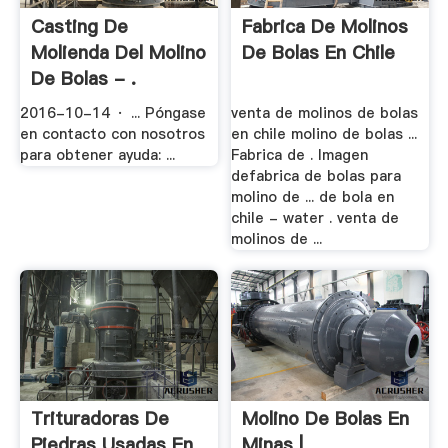
Casting De
Fabrica De Molinos
Molienda Del Molino
De Bolas En Chile
De Bolas - .
2016-10-14 · ... Póngase
venta de molinos de bolas
en contacto con nosotros
en chile molino de bolas ...
para obtener ayuda: ...
Fabrica de . Imagen
defabrica de bolas para
molino de ... de bola en
chile - water . venta de
molinos de ...
Trituradoras De
Molino De Bolas En
Piedras Usadas En
Minas |