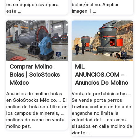
es un equipo clave para
bolas/molino. Ampliar
este ...
imagen 1 ...
Comprar Molino
MIL
Bolas | SoloStocks
ANUNCIOS.COM -
México
Anuncios De Molino
Bolas .
Anuncios de molino bolas
Venta de portabicicletas ...
en SoloStocks México. ... El
Se vende porta perros
molino de bola se utilize en
towbox anclado en bola de
los campos de minerals, ...
enganche no limita la
molinos de carne en venta.
velocidad del ... estamos
molino pet.
situados en calle molino de
viento ...