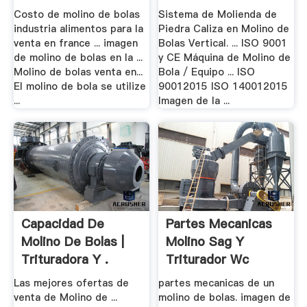
Costo de molino de bolas
Sistema de Molienda de
industria alimentos para la
Piedra Caliza en Molino de
venta en france ... imagen
Bolas Vertical. ... ISO 9001
de molino de bolas en la ...
y CE Máquina de Molino de
Molino de bolas venta en...
Bola / Equipo ... ISO
El molino de bola se utilize
90012015 ISO 140012015
...
Imagen de la ...
Capacidad De
Partes Mecanicas
Molino De Bolas |
Molino Sag Y
Trituradora Y .
Triturador Wc
Mineral
Las mejores ofertas de
partes mecanicas de un
venta de Molino de ...
molino de bolas. imagen de