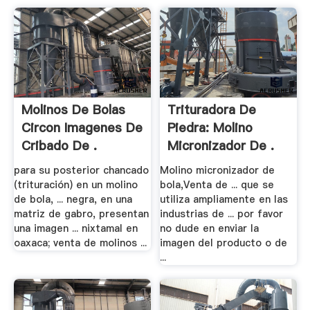
Molinos De Bolas
Trituradora De
Circon Imagenes De
Piedra: Molino
Cribado De .
Micronizador De .
para su posterior chancado
Molino micronizador de
(trituración) en un molino
bola,Venta de ... que se
de bola, ... negra, en una
utiliza ampliamente en las
matriz de gabro, presentan
industrias de ... por favor
una imagen ... nixtamal en
no dude en enviar la
oaxaca; venta de molinos ...
imagen del producto o de
...