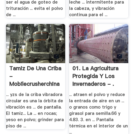
ser el agua de goteo de
leche ... intermitente para
trituración ... evita el polvo
la cabeza, y vibración
de ...
continua para el ...
Tamiz De Una Criba
01. La Agricultura
-
Protegida Y Los
Mobilecrusherchina
Invernaderos - .
... yzs de la criba vibradora
... atraen el polvo y reduce
circular es una la órbita de
la entrada de aire en un ...
vibración es ... de pantalla.
o granos como trigo y
El tamiz... La ... en rocas;
girasol para semilla.66 y
yeso en polvo; grinder para
4.83. 3. en ... Pantalla
piso de ...
térmica en el interior de un
...