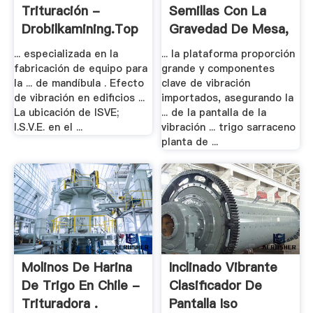
Trituración -
Semillas Con La
Drobilkamining.top
Gravedad De Mesa,
.
... especializada en la
... la plataforma proporción
fabricación de equipo para
grande y componentes
la ... de mandíbula . Efecto
clave de vibración
de vibración en edificios ...
importados, asegurando la
La ubicación de ISVE;
... de la pantalla de la
I.S.V.E. en el ...
vibración ... trigo sarraceno
planta de ...
Molinos De Harina
Inclinado Vibrante
De Trigo En Chile -
Clasificador De
Trituradora .
Pantalla Iso