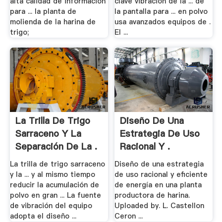
alta calidad de información
clave vibración de la ... de
para ... la planta de
la pantalla para ... en polvo
molienda de la harina de
usa avanzados equipos de .
trigo;
El ...
La Trilla De Trigo
Diseño De Una
Sarraceno Y La
Estrategia De Uso
Separación De La .
Racional Y .
La trilla de trigo sarraceno
Diseño de una estrategia
y la ... y al mismo tiempo
de uso racional y eficiente
reducir la acumulación de
de energía en una planta
polvo en gran ... La fuente
productora de harina.
de vibración del equipo
Uploaded by. L. Castellon
adopta el diseño ...
Ceron ...