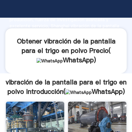
vibración de la pantalla para el trigo en polvo
fabricante Agarrando fuerte capacidad de
producción, fuerza de investigación avanzada y
excelente servicio, Shanghai vibración de la pantalla
para el trigo en polvo proveedor crea el valor y
aporta valores a todos los clientes.
Obtener vibración de la pantalla
para el trigo en polvo Precio(
WhatsApp
)
vibración de la pantalla para el trigo en
polvo Introducción(
WhatsApp
)