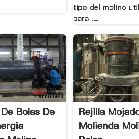
tipo del molino uti
para ...
 De Bolas De
Rejilla Mojad
nergia
Molienda Mol