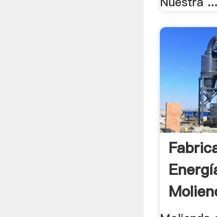
Nuestra ..
Fabric
Energí
Molien
.