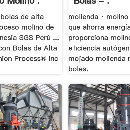
o Molino .
Bolas - .
bolas de alta
molienda · molino
roceso molino de
que ahorra energía
nesia SGS Perú ...
proporciona molin
con Bolas de Alta
eficiencia autógena,
nion Process® Inc
mojado molienda 
bolas.