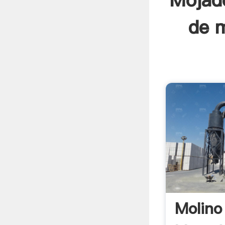
Mojado
de m
Molino