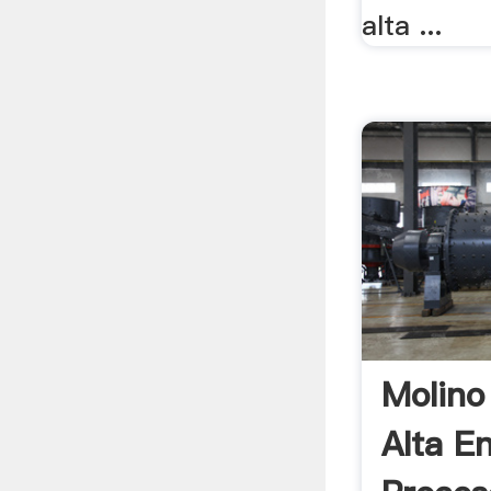
alta ...
Molino
Alta E