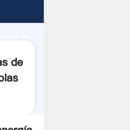
ienda de
e
 bolas de
ea el
as de
olas