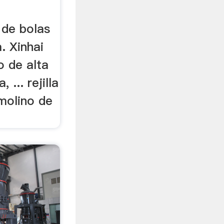
 de bolas
. Xinhai
o de alta
 ... rejilla
molino de