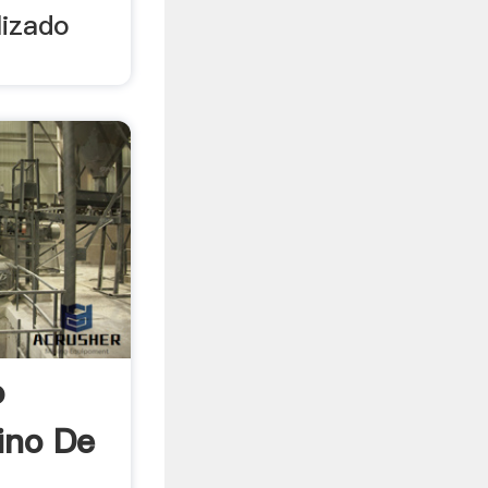
lizado
o
ino De