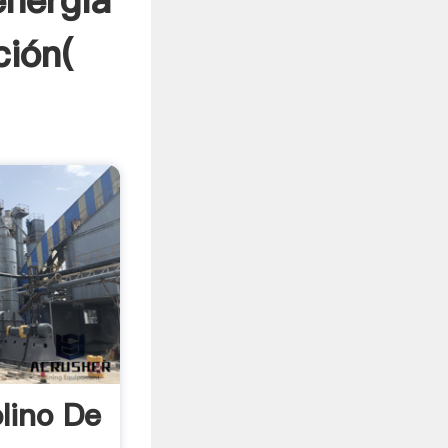
energía
ción(
lino De