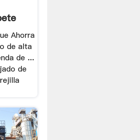
pete
ue Ahorra
vo de alta
nda de ...
ojado de
ejilla