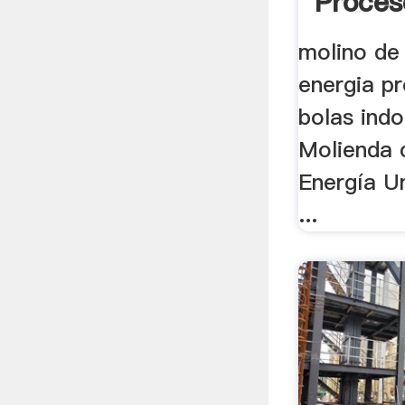
Proces
molino de 
energia p
bolas indo
Molienda 
Energía U
...