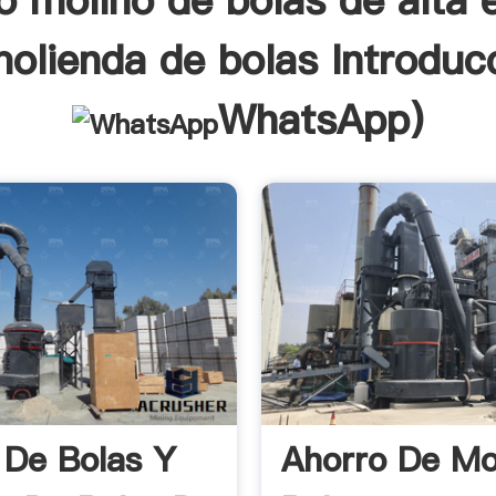
 molino de bolas de alta 
olienda de bolas Introduc
WhatsApp
)
 De Bolas Y
Ahorro De Mo