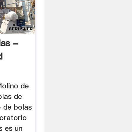
las -
d
Molino de
olas de
o de bolas
oratorio
s es un