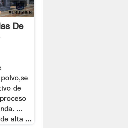
las De
w
e
 polvo,se
tivo de
 proceso
da. ...
e alta ...