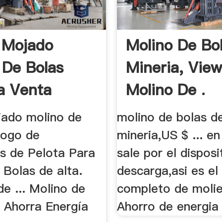
 Mojado
Molino De Bo
 De Bolas
Mineria, Vie
a Venta
Molino De .
jado molino de
molino de bolas d
álogo de
mineria,US $ ... en
es de Pelota Para
sale por el disposi
 Bolas de alta.
descarga,asi es el
e ... Molino de
completo de molien
 Ahorra Energía
Ahorro de energia d