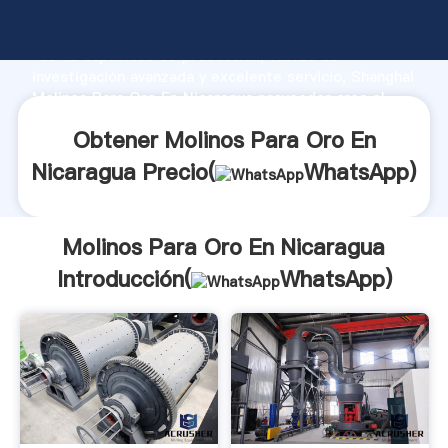
Molinos Para Oro En Nicaragua fabricante Agarrando
fuerte capacidad de producción, fuerza de
investigación avanzada y excelente servicio, Shanghai
Molinos Para Oro En Nicaragua proveedor crea el
valor y aporta valores a todos los clientes.
Obtener Molinos Para Oro En
Nicaragua Precio(
WhatsApp
)
Molinos Para Oro En Nicaragua
Introducción(
WhatsApp
)