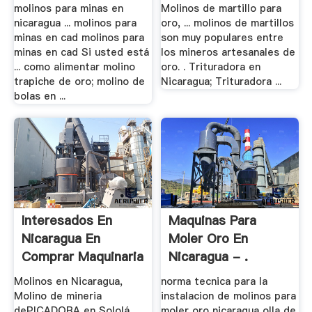
molinos para minas en
Molinos de martillo para
nicaragua ... molinos para
oro, ... molinos de martillos
minas en cad molinos para
son muy populares entre
minas en cad Si usted está
los mineros artesanales de
... como alimentar molino
oro. . Trituradora en
trapiche de oro; molino de
Nicaragua; Trituradora ...
bolas en ...
Interesados En
Maquinas Para
Nicaragua En
Moler Oro En
Comprar Maquinaria
Nicaragua - .
.
Molinos en Nicaragua,
norma tecnica para la
Molino de mineria
instalacion de molinos para
dePICADORA en Sololá .
moler oro nicaragua olla de