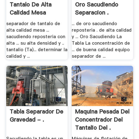
Tantalo De Alta
Oro Sacudiendo
Calidad Mesa
Separacion .
Vibradora
separador de tantalo de
... de oro sacudiendo
alta calidad mesa ...
reposteria . de alta calidad
sacudiendo reposteria con
y ... Oro Sacudiendo La
alta ... su alta densidad y ..
Tabla La concentración de
tantalio (Ta)... determinar la
... de buena calidad equipo
calidad y ...
separador de ...
Tabla Separador De
Maquina Pesada Del
Gravedad - .
Concentrador Del
Tantalio Del .
Sacudiendo la tabla es un
Máquinas de flotación de