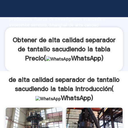
de alta calidad separador de tantalio sacudiendo la
tabla fabricante Agarrando fuerte capacidad de
producción, fuerza de investigación avanzada y
excelente servicio, Shanghai de alta calidad
separador de tantalio sacudiendo la tabla proveedor
crea el valor y aporta valores a todos los clientes.
Obtener de alta calidad separador
de tantalio sacudiendo la tabla
Precio(
WhatsApp
)
de alta calidad separador de tantalio
sacudiendo la tabla Introducción(
WhatsApp
)