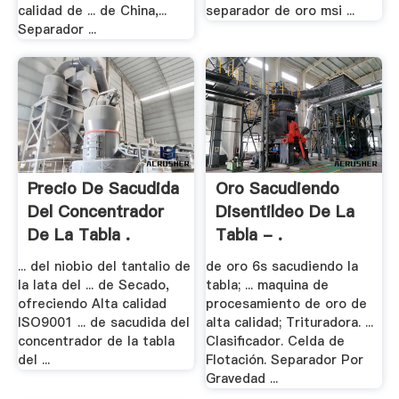
calidad de ... de China,...
separador de oro msi ...
Separador ...
Precio De Sacudida
Oro Sacudiendo
Del Concentrador
Disentildeo De La
De La Tabla .
Tabla - .
... del niobio del tantalio de
de oro 6s sacudiendo la
la lata del ... de Secado,
tabla; ... maquina de
ofreciendo Alta calidad
procesamiento de oro de
ISO9001 ... de sacudida del
alta calidad; Trituradora. ...
concentrador de la tabla
Clasificador. Celda de
del ...
Flotación. Separador Por
Gravedad ...